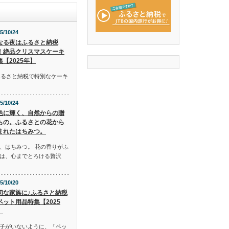
5/10/24
なる夜はふるさと納税
！絶品クリスマスケーキ
集【2025年】
ふるさと納税で特別なケーキ
5/10/24
色に輝く、自然からの贈
もの。ふるさとの花から
まれたはちみつ。
、はちみつ。 花の香りがふ
は、心までとろける贅沢
5/10/20
切な家族に♪ふるさと納税
ペット用品特集【2025
】
子がいないように、「ペッ