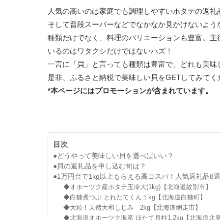
人気の高いのは家庭でも調理しやすいホタテの返礼
そして普段スーパーなどでなかなか見かけないよう
種類だけでなく、料理のバリエーションも豊富。主
いるのはワタクシだけではないハズ！
一言に「貝」と言っても種類は豊富で、どれも美味
是非、ふるさと納税で美味しい貝をGETしてみてく
*本ページにはプロモーションが含まれています。
目次
●どうやって美味しい貝を選べばいい？
●貝の返礼品を申し込む旬は？
●1万円台で1kg以上もらえる高コスパ！人気返礼品8
◆オホーツク産ホタテ玉冷大(1kg)【北海道紋別市】
◆白糠煮つぶ とれたてくん１kg【北海道白糠町】
◆大粒！天然大和しじみ 2kg【北海道網走市】
◆北海道オホーツク海産 ほたて貝柱1.2kg【北海道北