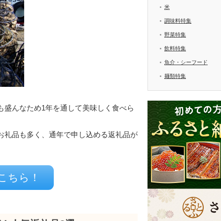
米
調味料特集
野菜特集
飲料特集
魚介・シーフード
麺類特集
も盛んなため1年を通して美味しく食べら
お礼品も多く、通年で申し込める返礼品が
こちら！