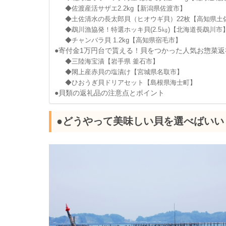
◆佐渡産活サザエ2.2kg【新潟県佐渡市】
◆土佐清水の長太郎貝（ヒオウギ貝）22枚【高知県土
◆鵡川漁協発！特選ホッキ貝(2.5㎏)【北海道長鵡川市
◆チャンバラ貝 1.2kg【高知県宿毛市】
●寄付金1万円台で貰える！貝をつかった人気お惣菜返
◆三陸海宝漬【岩手県 釜石市】
◆閖上産赤貝の塩漬け【宮城県名取市】
◆ひおうぎ貝ドリアセット【島根県海士町】
●貝類の返礼品の注意点とポイント
●どうやって美味しい貝を選べばいい