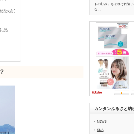
トの好み」もそれぞれ違い
な…
佐清水市】
】
礼品
？
カンタンふるさと納
NEWS
SNS