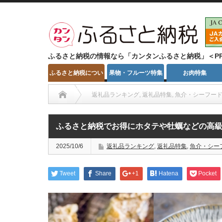
ふるさと納税の情報なら「カンタンふるさと納税」＜P
ふるさと納税につい
果物・フルーツ特集
お肉特集
て
返礼品ランキング
,
返礼品特集
,
魚介・シーフー
ふるさと納税でお得にホタテや牡蠣などの高級
2025/10/6
返礼品ランキング
,
返礼品特集
,
魚介・シー
Tweet
Share
+1
Hatena
Pocket