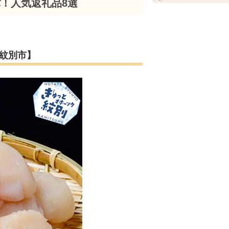
パ！人気返礼品8選
道紋別市】