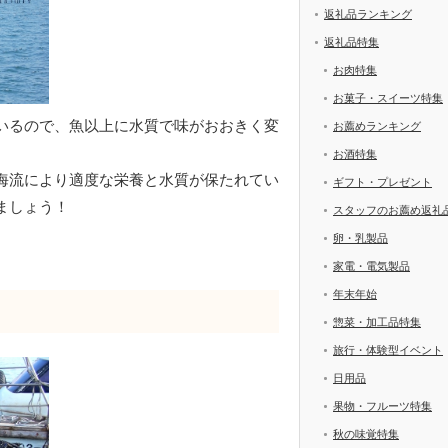
返礼品ランキング
返礼品特集
お肉特集
お菓子・スイーツ特集
いるので、魚以上に水質で味がおおきく変
お薦めランキング
お酒特集
海流により適度な栄養と水質が保たれてい
ギフト・プレゼント
ましょう！
スタッフのお薦め返礼
卵・乳製品
家電・電気製品
年末年始
惣菜・加工品特集
旅行・体験型イベント
日用品
果物・フルーツ特集
秋の味覚特集