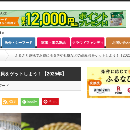
R＞
魚介・シーフード
家電・電気製品
クラウドファンディ
お問い合わ
ング
ド
ふるさと納税でお得にホタテや牡蠣などの高級貝をゲットしよう！【202
貝をゲットしよう！【2025年】
フード
RSS
feedly
Pin it