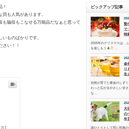
品！
ピックアップ記事
な貝も人気があります。
202
役も脇役もこなせる万能品だなぁと思って
聖
で
特
しいものばかりです。
2025年のクリスマスは、
ださい！！
を楽しもう
…
202
金
り
生
自然が育てた黄金のしずく
わっと広がるやさしい甘さ
な…
202
選
大
の
年
見市】
誰ひとりとして同じ性格の