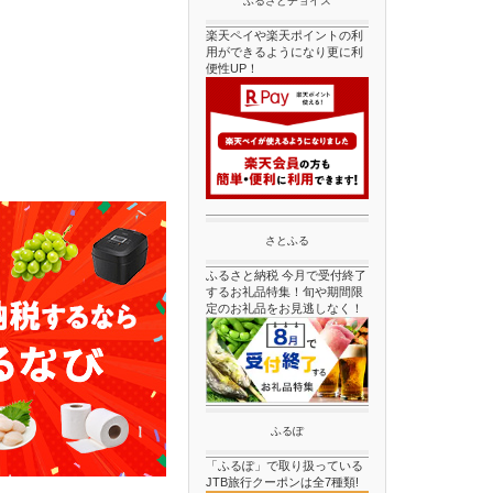
ふるさとチョイス
楽天ペイや楽天ポイントの利
用ができるようになり更に利
便性UP！
さとふる
ふるさと納税 今月で受付終了
するお礼品特集！旬や期間限
定のお礼品をお見逃しなく！
ふるぽ
「ふるぽ」で取り扱っている
JTB旅行クーポンは全7種類!