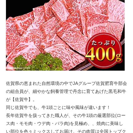
佐賀県の恵まれた自然環境の中でJAグループ佐賀肥育牛部会
の組合員が、細やかな飼養管理で丹念に育てあげた黒毛和牛
が【佐賀牛】。
同じ佐賀牛でも、牛1頭ごとに味や風味が違います！
長年佐賀牛を扱ってきた職人が、その牛1頭の厳選部位(ロー
ス肉・モモ肉・ウデ肉・バラ肉)を見極め、、焼肉に美味し
い部位を色々ミックスしてお届け。その肉質は全国トップク