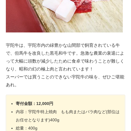
宇陀牛は、宇陀市内の緑豊かな山間部で飼育されている牛
で、但馬牛を改良した黒毛和牛です。急激な農業の衰退によ
って大幅に頭数が減少したために食卓で味わうことが難しく
なり、昭和の幻の極上肉と言われています！
スーパーでは買うことのできない宇陀牛の味を、ぜひご堪能
あれ。
寄付金額：12,000円
内容：宇陀牛特上焼肉 もも肉またはバラ肉など(部位は
お任せとなります)400g
総量：400g