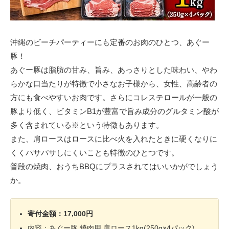
沖縄のビーチパーティーにも定番のお肉のひとつ、あぐー
豚！
あぐー豚は脂肪の甘み、旨み、あっさりとした味わい、やわ
らかな口当たりが特徴で小さなお子様から、女性、高齢者の
方にも食べやすいお肉です。さらにコレステロールが一般の
豚より低く、ビタミンB1が豊富で旨み成分のグルタミン酸が
多く含まれている※という特徴もあります。
また、肩ロースはロースに比べ火を入れたときに硬くなりに
くくパサパサしにくいことも特徴のひとつです。
普段の焼肉、おうちBBQにプラスされてはいいかがでしょう
か。
寄付金額：17,000円
内容：あぐー豚 焼肉用 肩ロース1kg(250g×4パック)