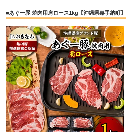
■あぐー豚 焼肉用肩ロース1kg【沖縄県嘉手納町】