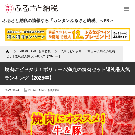
ふるさと納税の情報なら「カンタンふるさと納税」＜PR＞
Home
NEWS
,
SNS
,
お肉特集
焼肉にピッタリ！ボリューム満点の焼肉
セット返礼品人気ランキング【2025年】
焼肉にピッタリ！ボリューム満点の焼肉セット返礼品人気
ランキング【2025年】
2025/10/3
NEWS
,
SNS
,
お肉特集