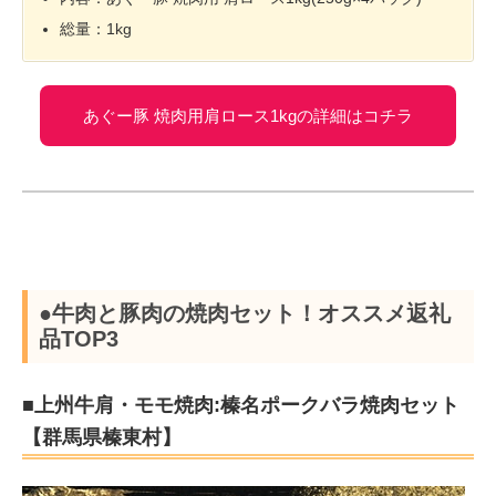
総量：1kg
あぐー豚 焼肉用肩ロース1kgの詳細はコチラ
●牛肉と豚肉の焼肉セット！オススメ返礼
品TOP3
■上州牛肩・モモ焼肉:榛名ポークバラ焼肉セット
【群馬県榛東村】