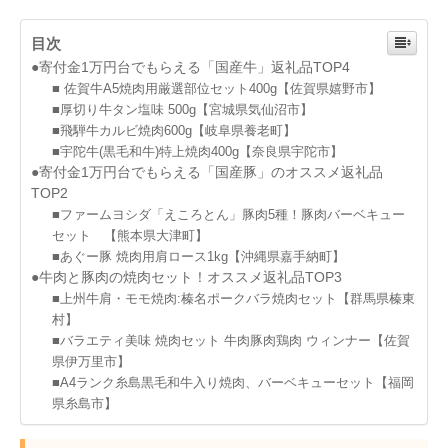
目次
●寄付金1万円台でもらえる「国産牛」返礼品TOP4
■ 佐賀牛A5焼肉用厳選部位セット400g【佐賀県嬉野市】
■厚切り牛タン塩味 500g【宮城県気仙沼市】
■飛騨牛カルビ焼肉600g【岐阜県養老町】
■宇陀牛(黒毛和牛)特上焼肉400g【奈良県宇陀市】
●寄付金1万円台でもらえる「国産豚」のオススメ返礼品
TOP2
■ファームヨシダ「えころとん」豚肉5種！豚肉バーベキュー
セット 【熊本県大津町】
■あぐー豚 焼肉用肩ロース1kg【沖縄県嘉手納町】
●牛肉と豚肉の焼肉セット！オススメ返礼品TOP3
■上州牛肩・モモ焼肉:榛名ポークバラ焼肉セット【群馬県榛東
村】
■バラエティ美味 焼肉セット 牛肉豚肉鶏肉 ウィンナー【佐賀
県伊万里市】
■A4ランク糸島黒毛和牛入り焼肉、バーベキューセット【福岡
県糸島市】