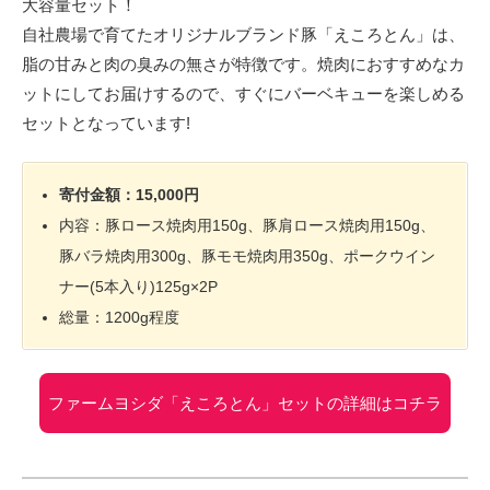
大容量セット！
自社農場で育てたオリジナルブランド豚「えころとん」は、
脂の甘みと肉の臭みの無さが特徴です。焼肉におすすめなカ
ットにしてお届けするので、すぐにバーベキューを楽しめる
セットとなっています!
寄付金額：15,000円
内容：豚ロース焼肉用150g、豚肩ロース焼肉用150g、
豚バラ焼肉用300g、豚モモ焼肉用350g、ポークウイン
ナー(5本入り)125g×2P
総量：1200g程度
ファームヨシダ「えころとん」セットの詳細はコチラ