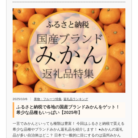
2025/10/6
果物・フルーツ特集
,
返礼品ランキング
ふるさと納税で各地の国産ブランドみかんをゲット！
希少な品種もいっぱい【2025年】
一言でみかんといっても種類は豊富！ 今回はふるさと納税で貰える
希少な品種やブランドみかん返礼品を紹介します！ ●みかんの返礼
品が多い自治体はどこ？ 日本で一般的に目にするのは温州みかん