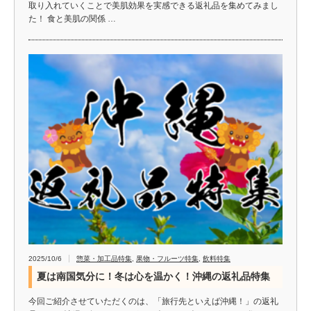
取り入れていくことで美肌効果を実感できる返礼品を集めてみまし
た！ 食と美肌の関係 …
2025/10/6
惣菜・加工品特集
,
果物・フルーツ特集
,
飲料特集
夏は南国気分に！冬は心を温かく！沖縄の返礼品特集
今回ご紹介させていただくのは、「旅行先といえば沖縄！」の返礼