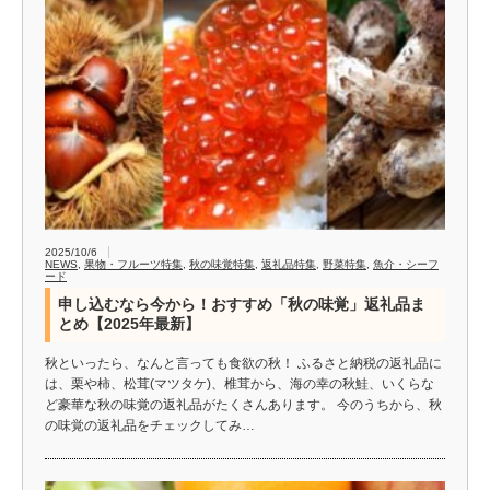
2025/10/6
NEWS
,
果物・フルーツ特集
,
秋の味覚特集
,
返礼品特集
,
野菜特集
,
魚介・シーフ
ード
申し込むなら今から！おすすめ「秋の味覚」返礼品ま
とめ【2025年最新】
秋といったら、なんと言っても食欲の秋！ ふるさと納税の返礼品に
は、栗や柿、松茸(マツタケ)、椎茸から、海の幸の秋鮭、いくらな
ど豪華な秋の味覚の返礼品がたくさんあります。 今のうちから、秋
の味覚の返礼品をチェックしてみ…