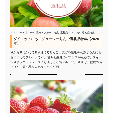
2025/10/15
SNS
,
果物・フルーツ特集
,
返礼品ランキング
,
返礼品特集
ダイエットにも！ジューシーりんご返礼品特集【2025
年】
秋から冬にかけて旬を迎えるりんご。美容や健康を意識する人にも
おすすめのフルーツです。 甘みと酸味のバランスが絶妙で、スイー
ツやサラダ、ジュースにも使える万能フルーツ。 今回は、糖度の高
いりんご返礼品を人気ランキング形…