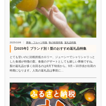
2025/10/8
果物・フルーツ特集
,
秋の味覚特集
,
返礼品特集
【2025年】ブランド別！梨のおすすめ返礼品特集
とても甘いのに比較的低カロリー、ジューシーでシャリシャリっと
した食感が特徴の梨。食後のデザートとしても嬉しい果物ですね。
梨の返礼品が多く出回るのは8月下旬頃から。9月～10月頃が出荷の
時期になります。人気の返礼品は事前に…