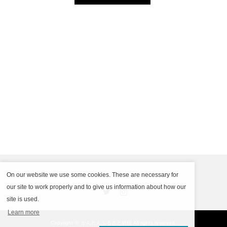
On our website we use some cookies. These are necessary for
Twitter
Instagram
our site to work properly and to give us information about how our
site is used.
Learn more
Copyright ©
かんたんふるさと納税
All rights reserved.