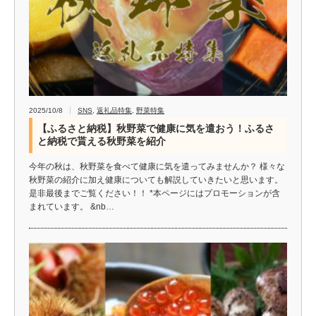
2025/10/8
SNS
,
返礼品特集
,
野菜特集
【ふるさと納税】秋野菜で健康に気を遣おう！ふるさ
と納税で貰える秋野菜を紹介
今年の秋は、秋野菜を食べて健康に気を遣ってみませんか？ 様々な
秋野菜の紹介に加え健康についても解説していきたいと思います。
是非最後までご覧ください！！ *本ページにはプロモーションが含
まれています。 &nb…