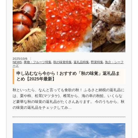
2025/10/6
NEWS
,
果物・フルーツ特集
,
秋の味覚特集
,
返礼品特集
,
野菜特集
,
魚介・シーフ
ード
申し込むなら今から！おすすめ「秋の味覚」返礼品ま
とめ【2025年最新】
秋といったら、なんと言っても食欲の秋！ ふるさと納税の返礼品に
は、栗や柿、松茸(マツタケ)、椎茸から、海の幸の秋鮭、いくらな
ど豪華な秋の味覚の返礼品がたくさんあります。 今のうちから、秋
の味覚の返礼品をチェックしてみ…