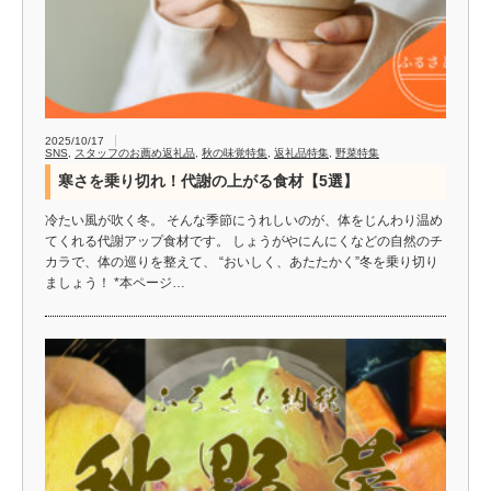
2025/10/17
SNS
,
スタッフのお薦め返礼品
,
秋の味覚特集
,
返礼品特集
,
野菜特集
寒さを乗り切れ！代謝の上がる食材【5選】
冷たい風が吹く冬。 そんな季節にうれしいのが、体をじんわり温め
てくれる代謝アップ食材です。 しょうがやにんにくなどの自然のチ
カラで、体の巡りを整えて、 “おいしく、あたたかく”冬を乗り切り
ましょう！ *本ページ…