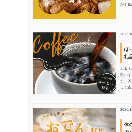
か？ [su
2025/1
ほ
礼品
ふるさ
税には
す。 
しく過
2025/1
体