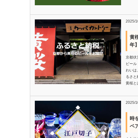
2025/1
黄
年
京都伏
ビール
わいは
るさと
黄桜と
2025/1
時
ペ