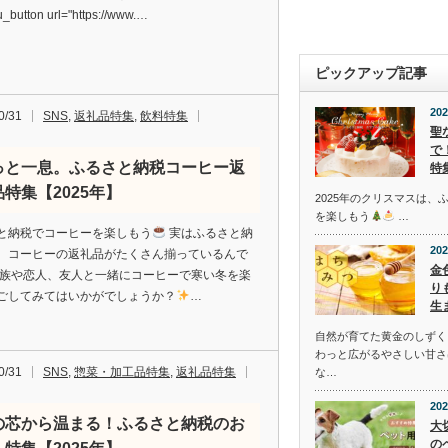
_button url="https://www.…
ピックアップ記事
202
0/31
SNS
,
返礼品特集
,
飲料特集
聖
で
っと一息。ふるさと納税コーヒー返
特
特集【2025年】
2025年のクリスマスは、
を楽しもう
…
と納税でコーヒーを楽しもう
実はふるさと納
202
、コーヒーの返礼品がたくさん揃っているんで
金
家族や恋人、友人と一緒にコーヒーで寒い冬を楽
り
ごしてみてはいかがでしょうか？
…
生
自然が育てた黄金のしずく
わっと広がるやさしい甘さ
0/31
SNS
,
惣菜・加工品特集
,
返礼品特集
な…
202
の芯から温まる！ふるさと納税のお
大
の