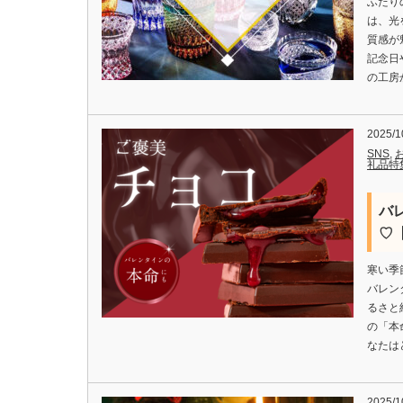
ふたり
は、光
質感が
記念日
の工房
2025/1
SNS
,
礼品特
バ
♡【
寒い季
バレン
るさと
の「本
なたは
2025/1