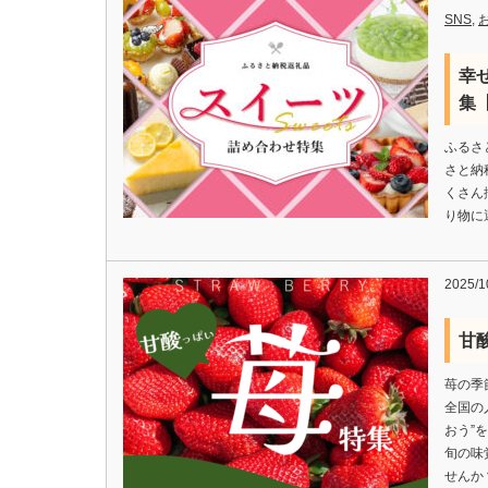
SNS
,
幸
集【
ふるさ
さと納
くさん
り物に
2025/1
甘
苺の季
全国の
おう”
旬の味
せんか