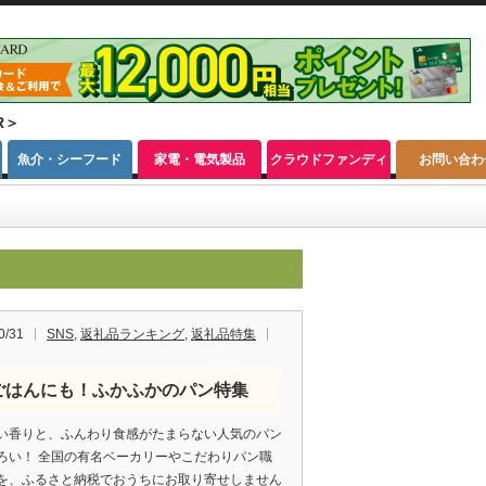
R＞
魚介・シーフード
家電・電気製品
クラウドファンディ
お問い合わ
ング
0/31
SNS
,
返礼品ランキング
,
返礼品特集
ごはんにも！ふかふかのパン特集
い香りと、ふんわり食感がたまらない人気のパン
ろい！ 全国の有名ベーカリーやこだわりパン職
を、ふるさと納税でおうちにお取り寄せしません