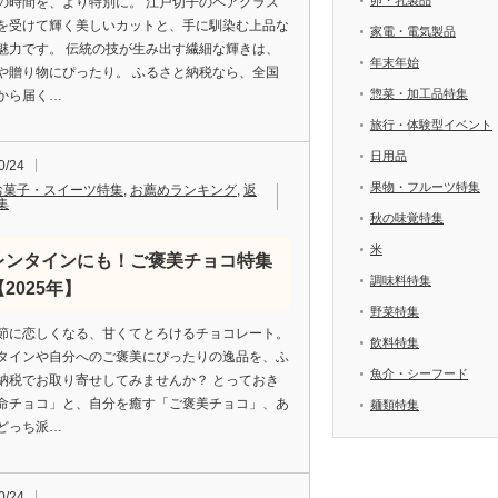
の時間を、より特別に。 江戸切子のペアグラス
を受けて輝く美しいカットと、手に馴染む上品な
家電・電気製品
魅力です。 伝統の技が生み出す繊細な輝きは、
年末年始
や贈り物にぴったり。 ふるさと納税なら、全国
惣菜・加工品特集
から届く…
旅行・体験型イベント
日用品
0/24
果物・フルーツ特集
お菓子・スイーツ特集
,
お薦めランキング
,
返
集
秋の味覚特集
米
レンタインにも！ご褒美チョコ特集
調味料特集
2025年】
野菜特集
節に恋しくなる、甘くてとろけるチョコレート。
飲料特集
タインや自分へのご褒美にぴったりの逸品を、ふ
魚介・シーフード
納税でお取り寄せしてみませんか？ とっておき
命チョコ」と、自分を癒す「ご褒美チョコ」、あ
麺類特集
どっち派…
0/24