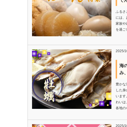
でん
ふるさ
には、
家族や
を過ご
2025/1
海
み
豊かな
した身
います
わいは
各地の
2025/1