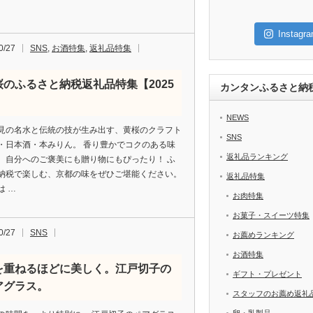
Insta
0/27
SNS
,
お酒特集
,
返礼品特集
桜のふるさと納税返礼品特集【2025
カンタンふるさと納
】
NEWS
見の名水と伝統の技が生み出す、黄桜のクラフト
SNS
・日本酒・本みりん。 香り豊かでコクのある味
返礼品ランキング
、自分へのご褒美にも贈り物にもぴったり！ ふ
納税で楽しむ、京都の味をぜひご堪能ください。
返礼品特集
は …
お肉特集
お菓子・スイーツ特集
0/27
SNS
お薦めランキング
お酒特集
を重ねるほどに美しく。江戸切子の
ギフト・プレゼント
アグラス。
スタッフのお薦め返礼
卵・乳製品