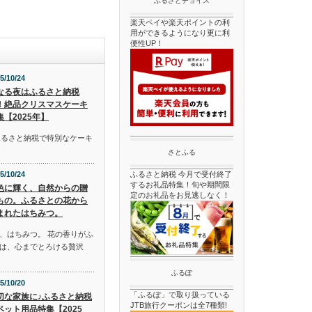
ふるさとチョイス
楽天ペイや楽天ポイントの利
用ができるようになり更に利
便性UP！
5/10/24
なる夜はふるさと納税
！絶品クリスマスケーキ
集【2025年】
ふるさと納税で特別なケーキ
さとふる
5/10/24
ふるさと納税 今月で受付終了
するお礼品特集！旬や期間限
色に輝く、自然からの贈
定のお礼品をお見逃しなく！
もの。ふるさとの花から
まれたはちみつ。
、はちみつ。 花の香りがふ
は、心までとろける贅沢
ふるぽ
5/10/20
「ふるぽ」で取り扱っている
切な家族に♪ふるさと納税
JTB旅行クーポンは全7種類!
ペット用品特集【2025