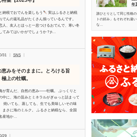
特集【2025年】
年
と納税でおでんを楽しもう
実はふるさと納税
誰ひとりとして同じ性格の
おでんの返礼品がたくさん揃っているんです。
トの好み」もそれぞれ違い
な…
恋人、友人とほっと一息つけるおでんで、寒い冬
してみてはいかがでしょうか？ɲ…
0/31
SNS
の恵みをそのままに。とろける旨
、極上の牡蠣。
海が育んだ、自然の恵み――牡蠣。 ぷっくりと
の中に、海の旨みとミネラルがぎゅっと詰まって
。 焼いても、蒸しても、生でも美味しいその味
、まさに海のミルク。 ふるさと納税なら、全国
名産地か…
0/29