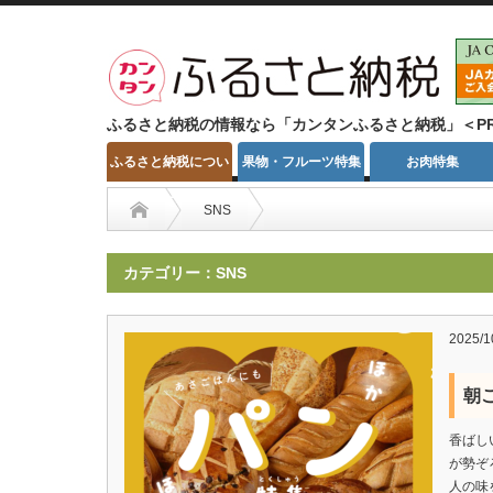
ふるさと納税の情報なら「カンタンふるさと納税」＜P
ふるさと納税につい
果物・フルーツ特集
お肉特集
て
SNS
カテゴリー：SNS
2025/1
朝
香ばし
が勢ぞ
人の味