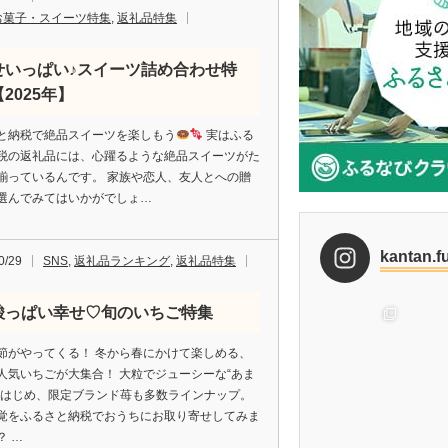
お菓子・スイーツ特集
,
返礼品特集
せいっぱい♪スイーツ詰め合わせ特
2025年】
と納税で絶品スイーツを楽しもう
実はふる
税の返礼品には、心躍るような絶品スイーツがた
揃っているんです。 家族や恋人、友人とへの贈
選んでみてはいかがでしょ…
kantan.f
0/29
SNS
,
返礼品ランキング
,
返礼品特集
酸っぱい幸せ♡旬のいちご特集
節がやってくる！ 冬から春にかけて楽しめる、
人気いちごが大集合！ 大粒でジューシーな“あま
をはじめ、限定ブランド苺も多数ラインナップ。
覚をふるさと納税でおうちにお取り寄せしてみま
？ …