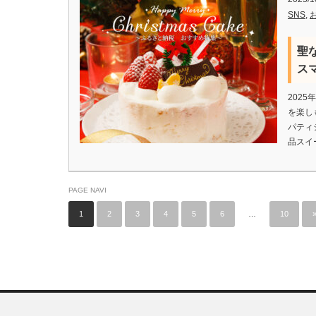
SNS
,
聖
ス
202
を楽し
パティ
品スイ
PAGE NAVI
1
2
3
4
5
6
…
10