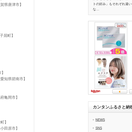
トの好み」もそれぞれ違い
佐賀県唐津市】
な…
弟子屈町】
市】
【愛知県碧南市】
都府亀岡市】
カンタンふるさと納
NEWS
栄町】
県小田原市】
SNS