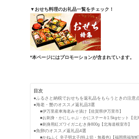
▼おせち料理のお礼品一覧をチェック！
*本ページにはプロモーションが含まれています。
目次
●ふるさと納税でおせちを返礼品をもらうときの注意
●海老・蟹のオススメ返礼品3選
■伊万里産車海老みそ漬け【佐賀県伊万里市】
■お刺身・かにしゃぶ・かにステーキ1.5kgセット【
■刺身用紅ズワイガニむき身800g【北海道根室市】
●魚卵のオススメ返礼品4選
■かねふく 辛子明太子(特上切・無着色)【福岡県福智