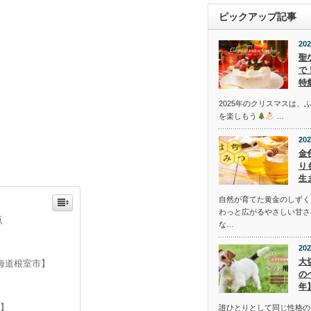
ピックアップ記事
202
聖
で
特
2025年のクリスマスは、
を楽しもう
…
202
金
り
生
自然が育てた黄金のしずく
わっと広がるやさしい甘さ
点
な…
202
大
北海道根室市】
の
年
町】
誰ひとりとして同じ性格の