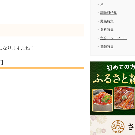
米
調味料特集
野菜特集
飲料特集
魚介・シーフード
麺類特集
になりますよね！
市】