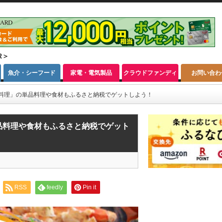
R＞
魚介・シーフード
家電・電気製品
クラウドファンディ
お問い合わ
ング
ち料理」の単品料理や食材もふるさと納税でゲットしよう！
単品料理や食材もふるさと納税でゲット
RSS
feedly
Pin it