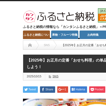
ふるさと納税の情報なら「カンタンふるさと納税」＜P
ふるさと納税につい
果物・フルーツ特集
お肉特集
て
SNS
【2025年】お正月の定番「おせ
【2025年】お正月の定番「おせち料理」の
しよう！
2025/10/15
SNS
Tweet
Share
+1
Hatena
Pocket