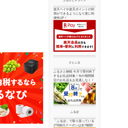
ふるさとチョイス
楽天ペイや楽天ポイントの利
用ができるようになり更に利
便性UP！
さとふる
ふるさと納税 今月で受付終了
するお礼品特集！旬や期間限
定のお礼品をお見逃しなく！
ふるぽ
「ふるぽ」で取り扱っている
JTB旅行クーポンは全7種類!