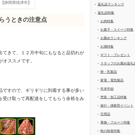
ト【静岡県焼津市】
返礼品ランキング
返礼品特集
らうときの注意点
お肉特集
お菓子・スイーツ特集
お薦めランキング
お酒特集
出てきて、１２月中旬にもなると品切れが
ギフト・プレゼント
がオススメです。
スタッフのお薦め返礼
卵・乳製品
家電・電気製品
年末年始
品ですので、ギリギリに到着する事が多い
惣菜・加工品特集
を受け取って再配達をしてもらう余裕をみ
旅行・体験型イベント
日用品
果物・フルーツ特集
秋の味覚特集