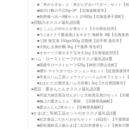
■「本からすみ」と「本からすみパウダー」セット【
■味付け数の子210g×3P 【北海道根室市】
■魚卵食べ比べ4種セット 計600g【北海道弟子屈町】
●貝類のオススメ返礼品5選
■とこぶしのやわらか煮セット【大分県佐伯市】
■ウニ&イクラ醤油漬け＆ホタテ 海鮮丼 3種【北海道
■三陸 海宝漬 150gor350g 定期便【岩手県 釜石市】
■大粒むき身牡蠣 3kg【千葉県 長生村】
■オホーツク産ホタテ玉冷大1kg【北海道紋別市】
●ハム・ローストビーフのオススメ返礼品4選
■国産牛ローストビーフ420g【神奈川県山北町】
■燻や マイスターセレクション Aセット【佐賀県唐津
■手造りハム工房シュヴァインハイムのギフトセット
■おおいたの贅沢生ハム大容量1.2kg【大分県国東市】
●黒豆・栗きんとんオススメ返礼品3選
■丹波大納言黒豆ぜんざいと大粒黒豆煮のセット【京
■極上の栗きんとん「黄樹」【宮崎県高鍋町】
■栗きんとん2本セット【宮崎県美郷町】
●かまぼこ等加工品セットのオススメ返礼品3選
■紀文食品こだわりおせちセット（14品目）【千葉県
■鈴松蒲鉾店上板かまぼこ紅白伊達巻セット【神奈川