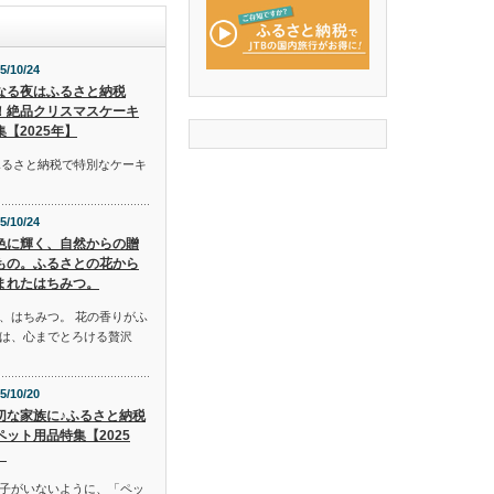
5/10/24
なる夜はふるさと納税
！絶品クリスマスケーキ
集【2025年】
ふるさと納税で特別なケーキ
5/10/24
色に輝く、自然からの贈
もの。ふるさとの花から
まれたはちみつ。
、はちみつ。 花の香りがふ
は、心までとろける贅沢
5/10/20
切な家族に♪ふるさと納税
ペット用品特集【2025
】
子がいないように、「ペッ