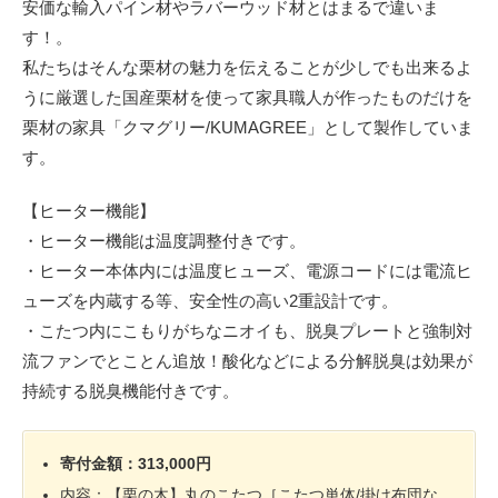
安価な輸入パイン材やラバーウッド材とはまるで違いま
す！。
私たちはそんな栗材の魅力を伝えることが少しでも出来るよ
うに厳選した国産栗材を使って家具職人が作ったものだけを
栗材の家具「クマグリー/KUMAGREE」として製作していま
す。
【ヒーター機能】
・ヒーター機能は温度調整付きです。
・ヒーター本体内には温度ヒューズ、電源コードには電流ヒ
ューズを内蔵する等、安全性の高い2重設計です。
・こたつ内にこもりがちなニオイも、脱臭プレートと強制対
流ファンでとことん追放！酸化などによる分解脱臭は効果が
持続する脱臭機能付きです。
寄付金額：313,000円
内容：【栗の木】丸のこたつ［こたつ単体/掛け布団な