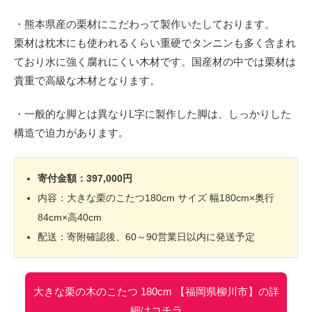
・熊本県産の栗材にこだわって製作いたしております。
栗材は枕木にも使われるくらい重硬でタンニンも多く含まれ
ており水に強く腐れにくい木材です。国産材の中では栗材は
貴重で高級な木材となります。
・一般的な脚とは異なりL字に製作した脚は、しっかりした
構造で迫力があります。
寄付金額：397,000円
内容：大きな栗のこたつ180cm サイズ 幅180cm×奥行
84cm×高40cm
配送：寄附確認後、60～90営業日以内に発送予定
大きな栗の木のこたつ 180cm 【福岡県柳川市】の詳
細はコチラ