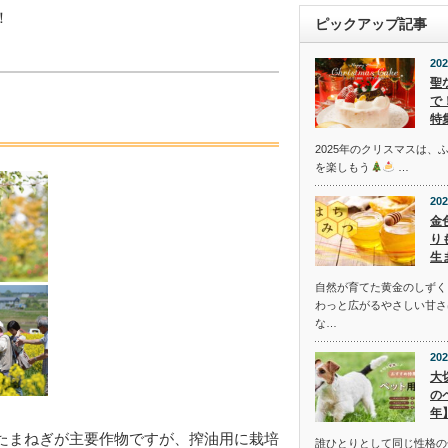
！
ピックアップ記事
202
聖
で
特
2025年のクリスマスは、
を楽しもう
…
202
金
り
生
自然が育てた黄金のしずく
わっと広がるやさしい甘さ
な…
202
大
の
年
たまねぎが主要作物ですが、搾油用に栽培
誰ひとりとして同じ性格の