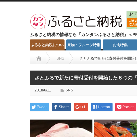
ふるさと納税の情報なら「カンタンふるさと納税」＜P
ふるさと納税につい
果物・フルーツ特集
お肉特集
て
SNS
さとふるで新たに寄付受付を開始
さとふるで新たに寄付受付を開始した６つの
2018/6/11
SNS
Tweet
Share
+1
Hatena
Pocket