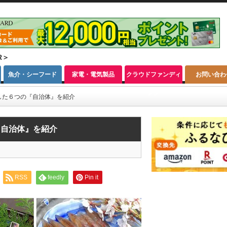
R＞
魚介・シーフード
家電・電気製品
クラウドファンディ
お問い合わ
ング
した６つの『自治体』を紹介
『自治体』を紹介
RSS
feedly
Pin it