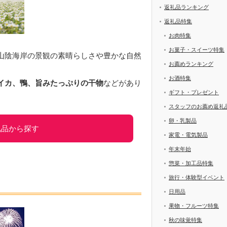
返礼品ランキング
返礼品特集
お肉特集
お菓子・スイーツ特集
山陰海岸の景観の素晴らしさや豊かな自然
お薦めランキング
お酒特集
イカ、鴨、旨みたっぷりの干物
などがあり
ギフト・プレゼント
スタッフのお薦め返礼
卵・乳製品
礼品から探す
家電・電気製品
年末年始
惣菜・加工品特集
旅行・体験型イベント
日用品
果物・フルーツ特集
秋の味覚特集