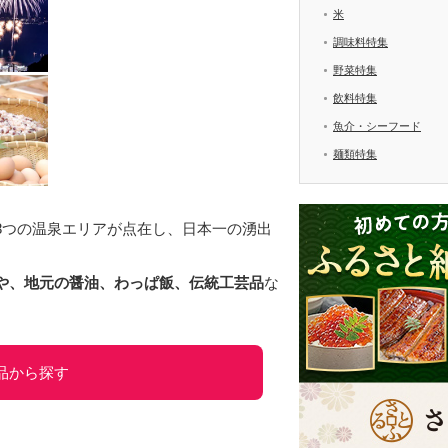
米
調味料特集
野菜特集
飲料特集
魚介・シーフード
麺類特集
8つの温泉エリアが点在し、日本一の湧出
や、地元の醤油、わっぱ飯、伝統工芸品
な
品から探す