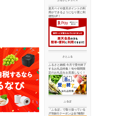
ふるさとチョイス
楽天ペイや楽天ポイントの利
用ができるようになり更に利
便性UP！
さとふる
ふるさと納税 今月で受付終了
するお礼品特集！旬や期間限
定のお礼品をお見逃しなく！
ふるぽ
「ふるぽ」で取り扱っている
JTB旅行クーポンは全7種類!