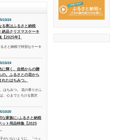
5/10/24
なる夜はふるさと納税
！絶品クリスマスケーキ
集【2025年】
ふるさと納税で特別なケーキ
5/10/24
色に輝く、自然からの贈
もの。ふるさとの花から
まれたはちみつ。
、はちみつ。 花の香りがふ
は、心までとろける贅沢
5/10/20
切な家族に♪ふるさと納税
ペット用品特集【2025
】
子がいないように、「ペッ