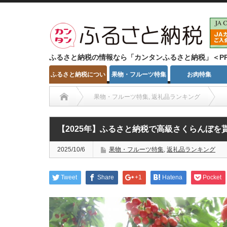
ふるさと納税の情報なら「カンタンふるさと納税」＜P
ふるさと納税につい
果物・フルーツ特集
お肉特集
て
果物・フルーツ特集
,
返礼品ランキング
【2025年】ふるさと納税で高級さくらんぼ
2025/10/6
果物・フルーツ特集
,
返礼品ランキング
Tweet
Share
+1
Hatena
Pocket