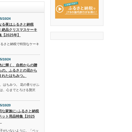
5/10/24
なる夜はふるさと納税
！絶品クリスマスケーキ
集【2025年】
ふるさと納税で特別なケーキ
5/10/24
色に輝く、自然からの贈
もの。ふるさとの花から
まれたはちみつ。
、はちみつ。 花の香りがふ
は、心までとろける贅沢
5/10/20
切な家族に♪ふるさと納税
ペット用品特集【2025
】
子がいないように、「ペッ