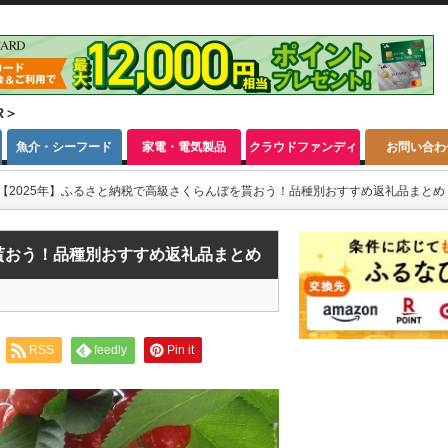
R＞
魚介・シーフード
家電・電気製品
クラウドファンディ
お問い合わ
ング
【2025年】ふるさと納税で高級さくらんぼを貰おう！品種別おすすめ返礼品まとめ
を貰おう！品種別おすすめ返礼品まとめ
RSS
feedly
Pin it