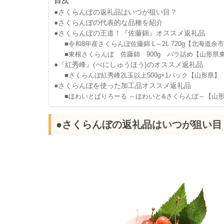
目次
●さくらんぼの返礼品はいつが狙い目？
●さくらんぼの代表的な品種を紹介
●さくらんぼの王道！『佐藤錦』オススメ返礼品
■令和8年産さくらんぼ佐藤錦 L～2L 720g【北海道余
■東根さくらんぼ 佐藤錦 900g バラ詰め【山形県
●『紅秀峰』(べにしゅうほう)のオススメ返礼品
■さくらんぼ紅秀峰2L玉以上500g×1パック【山形県】
●さくらんぼを使った加工品オススメ返礼品
■ほわいとぱりろーる ～ほわいと&さくらんぼ～【山
●さくらんぼの返礼品はいつが狙い目