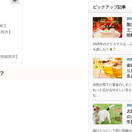
ピックアップ記事
202
聖
市町】
で
東根市】
特
2025年のクリスマスは、
を楽しもう
…
形県鶴岡市】
202
金
り
？
生
自然が育てた黄金のしずく
わっと広がるやさしい甘さ
な…
202
大
の
年
誰ひとりとして同じ性格の