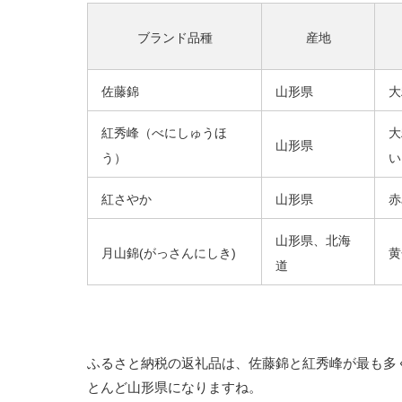
ブランド品種
産地
佐藤錦
山形県
大
紅秀峰（べにしゅうほ
大
山形県
う）
い
紅さやか
山形県
赤
山形県、北海
月山錦(がっさんにしき)
黄
道
ふるさと納税の返礼品は、佐藤錦と紅秀峰が最も多
とんど山形県になりますね。