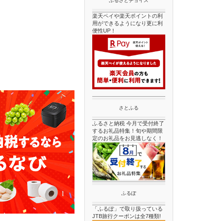
ふるさとチョイス
楽天ペイや楽天ポイントの利
用ができるようになり更に利
便性UP！
さとふる
ふるさと納税 今月で受付終了
するお礼品特集！旬や期間限
定のお礼品をお見逃しなく！
ふるぽ
「ふるぽ」で取り扱っている
JTB旅行クーポンは全7種類!