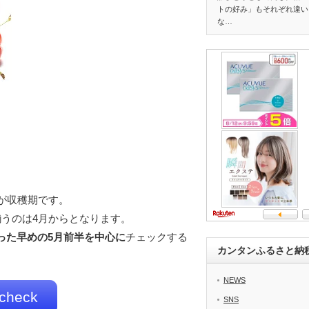
トの好み」もそれぞれ違い
な…
が収穫期です。
うのは4月からとなります。
った早めの5月前半を中心に
チェックする
カンタンふるさと納
NEWS
eck
SNS