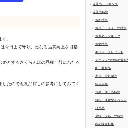
返礼品ランキング
返礼品特集
お肉特集
お菓子・スイーツ特集
お薦めランキング
ます。
お酒特集
家は今日まで守り、更なる品質向上を目指
ギフト・プレゼント
スタッフのお薦め返礼
じめとするさくらんぼの品種全般にわたる
卵・乳製品
家電・電気製品
ましたので返礼品探しの参考にしてみてく
年末年始
惣菜・加工品特集
旅行・体験型イベント
日用品
果物・フルーツ特集
秋の味覚特集