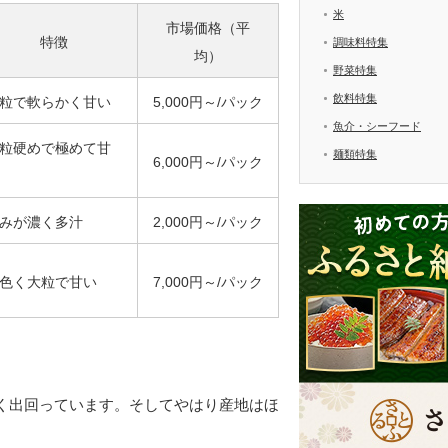
米
市場価格（平
特徴
調味料特集
均）
野菜特集
飲料特集
粒で軟らかく甘い
5,000円～/パック
魚介・シーフード
粒硬めで極めて甘
麺類特集
6,000円～/パック
みが濃く多汁
2,000円～/パック
色く大粒で甘い
7,000円～/パック
く出回っています。そしてやはり産地はほ