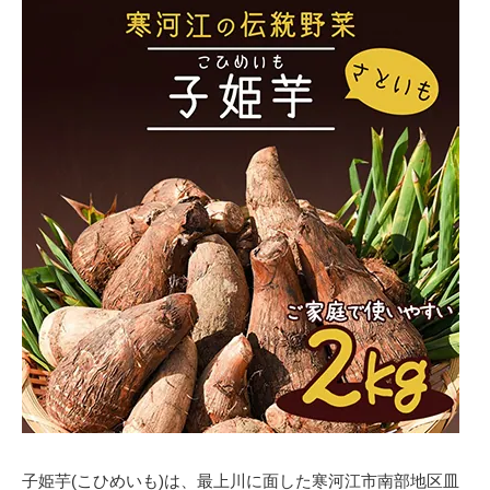
子姫芋(こひめいも)は、最上川に面した寒河江市南部地区皿