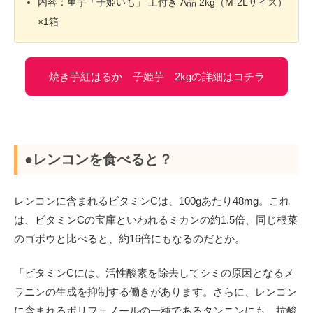
内容：里芋「子姫いも」 土付き A品 2kg（M-2Lサイズ）
×1箱
焼き芋紅はるか 子姫芋 2kgの詳細はコチラ
●レンコンを食べると？
レンコンに含まれるビタミンCは、100gあたり48mg。これ
は、ビタミンCの宝庫といわれるミカンの約1.5倍、同じ根菜
のゴボウと比べると、約16倍にもなるのだとか。
「ビタミンCには、活性酸素を除去してシミの原因となるメ
ラニンの生成を抑制する働きがあります。さらに、レンコン
に含まれるポリフェノールの一種であるタンニンにも、抗酸