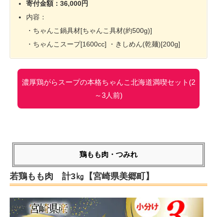
寄付金額：36,000円
内容：
・ちゃんこ鍋具材[ちゃんこ具材(約500g)]
・ちゃんこスープ[1600cc] ・きしめん(乾麺)[200g]
濃厚鶏がらスープの本格ちゃんこ北海道満喫セット(2
～3人前)
鶏もも肉・つみれ
若鶏もも肉 計3㎏【宮崎県美郷町】