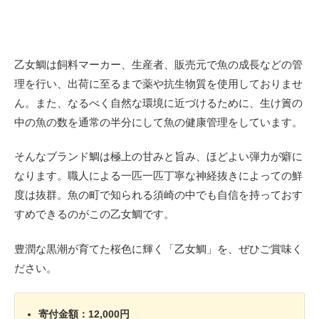
乙女鯛は飼料マーカー、生産者、販売元で魚の成長などの管
理を行い、出荷に至るまで薬や抗生物質を使用しておりませ
ん。また、なるべく自然な環境に近づけるために、生け簀の
中の魚の数を通常の半分にして魚の健康管理をしています。
そんなブランド鯛は極上の甘みと旨み、ほどよい弾力が癖に
なります。職人による一匹一匹丁寧な神経抜きによっての鮮
度は抜群。魚の町で知られる須崎の中でも自信を持っておす
すめできるのがこの乙女鯛です。
豊潤な黒潮が育てた桜色に輝く「乙女鯛」を、ぜひご賞味く
ださい。
寄付金額：12,000円