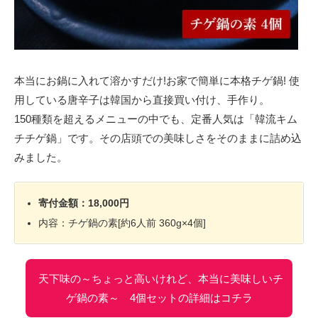
本当にお鍋に入れて溶かすだけ!お家で簡単に本格チゲ鍋! 使
用している唐辛子は韓国から直接買い付け、手作り。
150種類を超えるメニューの中でも、定番人気は「韓流キム
チチゲ鍋」です。その店頭での美味しさをそのままに詰め込
みました。
寄付金額：18,000円
内容：チゲ鍋の素[約6人前 360g×4個]
天下味の～ちょっと高いけれど、本当に美味しいチ
ゲ鍋の素～ 4個セットの詳細はコチラ