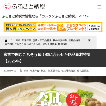
ふるさと納税の情報なら「カンタンふるさと納税」＜PR＞
Home
SNS
,
年末年始
,
惣菜・加工品特集
,
秋の味覚特集
,
返礼品特集
家
族で囲むごちそう鍋！鍋に合わせた絶品食材特集【2025年】
家族で囲むごちそう鍋！鍋に合わせた絶品食材特集
【2025年】
2025/10/17
SNS
,
年末年始
,
惣菜・加工品特集
,
秋の味覚特集
,
返礼品特集