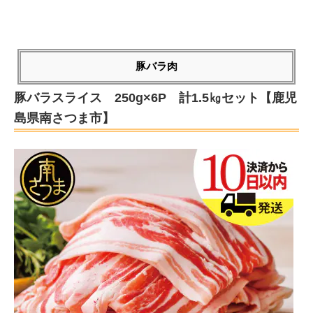
豚バラ肉
豚バラスライス 250g×6P 計1.5㎏セット【鹿児
島県南さつま市】