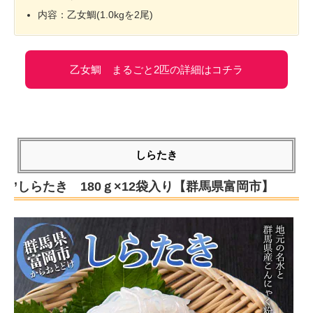
内容：乙女鯛(1.0kgを2尾)
乙女鯛 まるごと2匹の詳細はコチラ
しらたき
’しらたき 180ｇ×12袋入り【群馬県富岡市】