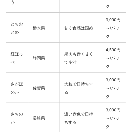
う
ク
3,000円
とちお
栃木県
甘く食感は固め
～/パッ
とめ
ク
4,500円
紅ほっ
果肉も赤く甘く
静岡県
～/パッ
ぺ
て多汁
ク
3,000円
さがほ
大粒で日持ちす
佐賀県
～/パッ
のか
る
ク
3,000円
さちの
濃い赤色で日持
長崎県
～/パッ
か
ちする
ク