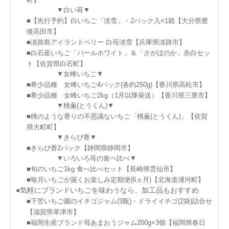
▼白い苺▼
■【先行予約】白いちご「淡雪」・2パック入×1箱【大分県豊
後高田市】
■淡路島アイランドベリー 白苺淡雪【兵庫県淡路市】
■白石産いちご「パールホワイト」＆「さがほのか」赤白セッ
ト【佐賀県白石町】
▼女峰いちご▼
■希少品種 女峰いちご4パック(各約250g)【香川県高松市】
■希少品種 女峰いちご2kg（1月以降発送）【香川県三豊市】
▼桃薫(とうくん)▼
■桃のような香りの不思議ないちご「桃薫(とうくん)」【佐賀
県大町町】
▼きらぴ香▼
■きらぴ香2パック【静岡県静岡市】
▼いろいろ苺の食べ比べ▼
■旬のいちご1kg 食べ比べセット【長崎県雲仙市】
■毎月いちごが届くお楽しみ定期便(6ヵ月)【北海道浦河町】
●気軽にブランドいちごを味わうなら、加工品もおすすめ
■下笠いちご園のイチゴジャム(3瓶)・ドライイチゴ(2袋)詰合せ
【滋賀県草津市】
■福岡生産ブランド苺あまおうジャム200g×3個【福岡県春日