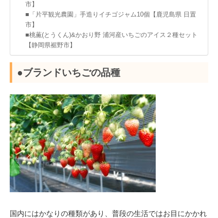
市】
■「片平観光農園」手造りイチゴジャム10個【鹿児島県 日置
市】
■桃薫(とうくん)&かおり野 浦河産いちごのアイス２種セット
【静岡県裾野市】
●ブランドいちごの品種
国内にはかなりの種類があり、普段の生活ではお目にかかれ