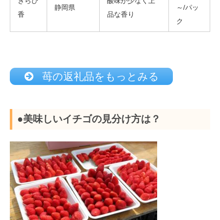
きらぴ
酸味が少なく上
静岡県
～/パッ
香
品な香り
ク
苺の返礼品をもっとみる
●美味しいイチゴの見分け方は？