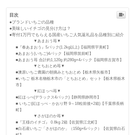
目次
●ブランドいちごの品種
●美味しいイチゴの見分け方は？
●寄付1万円でもらえる国産いちご人気返礼品を品種別に紹介
▼あまおう苺▼
■『春あまおう』5パック(1.2kg以上)【福岡県宇美町】
■あまおう(いちご)4パック【福岡県筑前町】
■あまおう苺 合計約1,120g 約280g×4パック【福岡県古賀市】
▼とちおとめ苺▼
■澳原いちご農園の朝摘みとちおとめ【栃木県矢板市】
■いちご 栃木名物栃木市の「とちおとめ」セット【栃木県栃木
市】
▼紅ほっぺ苺▼
■紅ほっぺ(デラックス4パック)【静岡県静岡市】
■ いちご(紅ほっぺ・かおり野 9～18粒前後×2箱)【千葉県長柄
町】
▼さがほのか苺▼
■『王様のイチゴ』 0.8kg 2箱【佐賀県江北町】
■白石産いちご「さがほのか」（150g×6パック）【佐賀県白石
町】