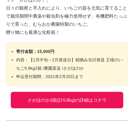
日々の観察と手入れにより、いちごの苗を元気に育てること
で栽培期間中農薬や殺虫剤を極力使用せず、有機肥料たっぷ
りで育った、むらおか農園特製のいちご。
贈り物にも最適な化粧箱！
寄付金額：15,000円
内容：【1月中旬～2月発送分】朝摘み当日発送 王様のい
ちご0.8kg2箱 /農園直送 /さがほのか
申込受付期間：2021年2月20日まで
さがほのか2箱(計0.8kg)の詳細はコチラ