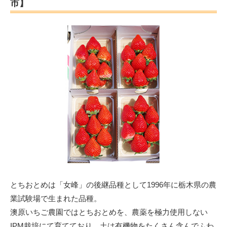
市】
とちおとめは「女峰」の後継品種として1996年に栃木県の農
業試験場で生まれた品種。
澳原いちご農園ではとちおとめを、農薬を極力使用しない
IPM栽培にて育てており、土は有機物をたくさん含んでふわ