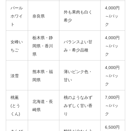
パール
4,000円
外も果肉も白く
ホワイ
奈良県
～/パッ
希少
ト
ク
栃木県・静
4,000円
女峰い
バランスよい甘
岡県・香川
～/パッ
ちご
み・希少品種
県
ク
4,000円
熊本県・福
薄いピンク色・
淡雪
～/パッ
岡県
甘い
ク
桃薫
桃のようなみず
7,000円
北海道・長
(とう
みずしく甘い香
～/パッ
崎県
くん)
り
ク
6,500円