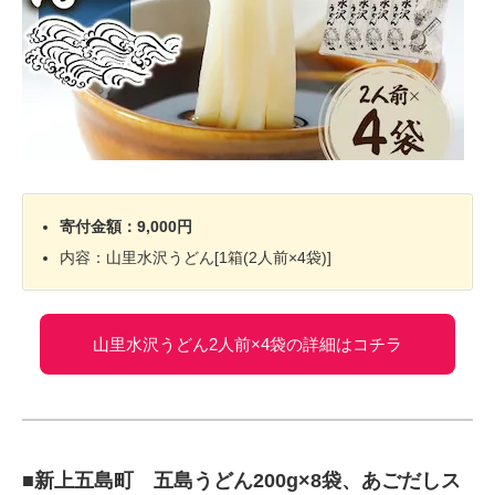
寄付金額：9,000円
内容：山里水沢うどん[1箱(2人前×4袋)]
山里水沢うどん2人前×4袋の詳細はコチラ
■新上五島町 五島うどん200g×8袋、あごだしス