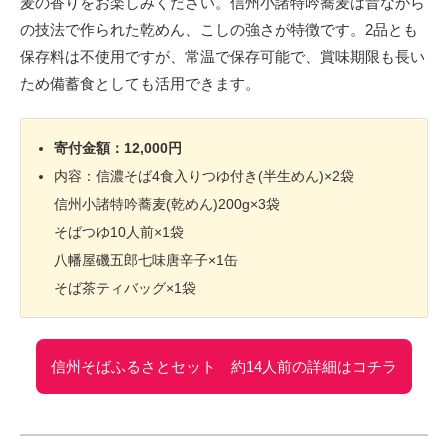
麦の香りをお楽しみください。信州小諸特吟蕎麦は昔ながら
の技法で作られた乾めん、こしの強さが特徴です。2品とも
保存料は不使用ですが、常温で保存可能で、賞味期限も長い
ため備蓄食としても活用できます。
寄付金額：12,000円
内容：信濃そば4食入りつゆ付き(半生めん)×2袋
信州小諸特吟蕎麦(乾めん)200g×3袋
そばつゆ10人前×1袋
八幡屋磯五郎七味唐辛子×1缶
そば茶ティバッグ×1袋
信州そばふるさとセット 約14人前の詳細はコチラ