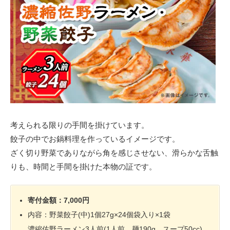
考えられる限りの手間を掛けています。
餃子の中でお鍋料理を作っているイメージです。
ざく切り野菜でありながら角を感じさせない、滑らかな舌触
りも、時間と手間を掛けた本物の証です。
寄付金額：7,000円
内容：野菜餃子(中)1個27g×24個袋入り×1袋
濃縮佐野ラーメン3人前(1人前 麺190g、スープ50cc)