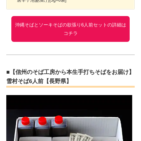
唐辛子泡盛漬け)[3g×6袋]
沖縄そばとソーキそばの欲張り6人前セットの詳細は
コチラ
■【信州のそば工房から本生手打ちそばをお届け】
雪村そば6人前【長野県】