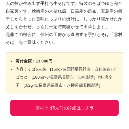
人の技が生み出す手打ち生そばです。特製のそばつゆも完全
自家製です。枕崎産の木枯れ節、日高産の昆布、五島産の煮
干しからとった旨味たっぷりの出汁に、しっかり寝かせたか
えしを合わせ、さらに一定時間寝かせて出荷します。
是非この機会に、信州の工房から直送する手打ちそば「雪村
そば」をご賞味ください。
寄付金額：13,000円
内容：そば6人前 [150g×6/長野県長野市・自社製造] そ
ばつゆ [160ml×3/長野県長野市・自社製造] 七味唐辛
子 [0.2g×3/長野県長野市・八幡屋磯五郎製造]
雪村そば6人前の詳細はコチラ