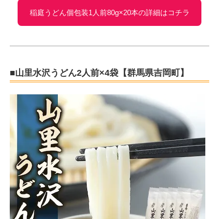
稲庭うどん個包装1人前80g×20本の詳細はコチラ
■山里水沢うどん2人前×4袋【群馬県吉岡町】