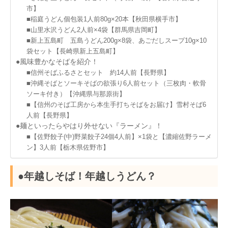
市】
■稲庭うどん個包装1人前80g×20本【秋田県横手市】
■山里水沢うどん2人前×4袋【群馬県吉岡町】
■新上五島町 五島うどん200g×8袋、あごだしスープ10g×10
袋セット【長崎県新上五島町】
●風味豊かなそばを紹介！
■信州そばふるさとセット 約14人前【長野県】
■沖縄そばとソーキそばの欲張り6人前セット（三枚肉・軟骨
ソーキ付き）【沖縄県与那原街】
■【信州のそば工房から本生手打ちそばをお届け】雪村そば6
人前【長野県】
●麺といったらやはり外せない『ラーメン』！
■【佐野餃子(中)野菜餃子24個4人前】×1袋と【濃縮佐野ラーメ
ン】3人前【栃木県佐野市】
●年越しそば！年越しうどん？