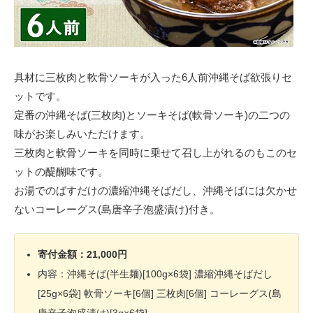
具材に三枚肉と軟骨ソーキが入った6人前沖縄そば欲張りセ
ットです。
定番の沖縄そば(三枚肉)とソーキそば(軟骨ソーキ)の二つの
味がお楽しみいただけます。
三枚肉と軟骨ソーキを同時に乗せて召し上がれるのもこのセ
ットの醍醐味です。
お湯でのばすだけの濃縮沖縄そばだし、沖縄そばには欠かせ
ないコーレーグス(島唐辛子泡盛漬け)付き。
寄付金額：21,000円
内容：沖縄そば(半生麺)[100g×6袋] 濃縮沖縄そばだし
[25g×6袋] 軟骨ソーキ[6個] 三枚肉[6個] コーレーグス(島