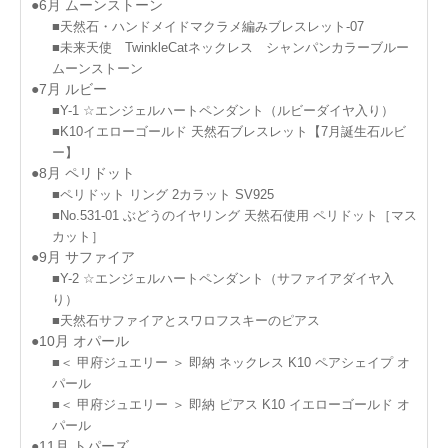
●6月 ムーンストーン
■天然石・ハンドメイドマクラメ編みブレスレット-07
■未来天使 TwinkleCatネックレス シャンパンカラーブルー
ムーンストーン
●7月 ルビー
■Y-1 ☆エンジェルハートペンダント（ルビーダイヤ入り）
■K10イエローゴールド 天然石ブレスレット【7月誕生石ルビ
ー】
●8月 ペリドット
■ペリドット リング 2カラット SV925
■No.531-01 ぶどうのイヤリング 天然石使用 ペリドット［マス
カット］
●9月 サファイア
■Y-2 ☆エンジェルハートペンダント（サファイアダイヤ入
り）
■天然石サファイアとスワロフスキーのピアス
●10月 オパール
■＜ 甲府ジュエリー ＞ 即納 ネックレス K10 ペアシェイプ オ
パール
■＜ 甲府ジュエリー ＞ 即納 ピアス K10 イエローゴールド オ
パール
●11月 トパーズ