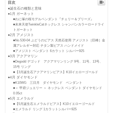
目次
●誕生石の種類と意味
●1月 ガーネット
■わに塚の桜モデルペンダント『チェリー＆ブリーズ』
■未来天使TwinkleCatネックレス シャンパンカラーロードライ
トガーネット
●2月 アメジスト
■No.530-04 ぶどうのピアス 天然石使用 アメジスト［巨峰］金
属アレルギー対応 チタン製ピアス ハンドメイド
■アメジスト ペンダント 6カラット シルバー925
●3月 アクアマリン
■Degodd デゴッド アクアマリンリング 9号、11号、13号、
15号 リング
■【3月誕生石アクアマリンピアス】K10イエローゴールド
●4月 ダイヤモンド
■K10WG 三日月 ダイヤモンド ペンダント
■＜ 甲府ジュエリー ＞ ネックレス ペンダント ダイヤモンド
0.05ct
●5月 エメラルド
■【5月誕生石エメラルドピアス】K10イエローゴールド
■エメラルド リング 1カラットシルバー925