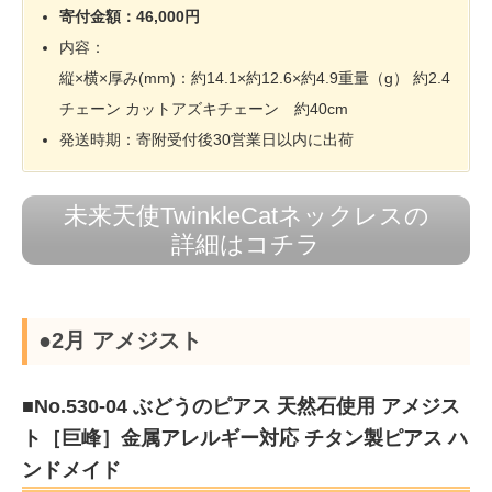
寄付金額：46,000円
内容：
縦×横×厚み(mm)：約14.1×約12.6×約4.9重量（g） 約2.4
チェーン カットアズキチェーン 約40cm
発送時期：寄附受付後30営業日以内に出荷
未来天使TwinkleCatネックレスの
詳細はコチラ
●2月 アメジスト
■No.530-04 ぶどうのピアス 天然石使用 アメジス
ト［巨峰］金属アレルギー対応 チタン製ピアス ハ
ンドメイド