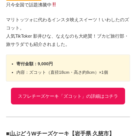
只今全国で話題沸騰中
マリトッツォに代わるインスタ映えスイーツ！いわしたのズ
コット。
人気TikToker 影井ひな、なえなのも大絶賛！ブカピ旅行部・
旅サラダでも紹介されました。
寄付金額：9,000円
内容：ズコット（直径18cm・高さ約8cm）×1個
スフレチーズケーキ「ズコット」の詳細はコチラ
■山ぶどうWチーズケーキ【岩手県 久慈市】