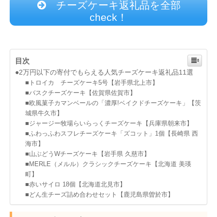
チーズケーキ返礼品を全部
check！
目次
●2万円以下の寄付でもらえる人気チーズケーキ返礼品11選
■トロイカ チーズケーキ5号【岩手県北上市】
■バスクチーズケーキ【佐賀県佐賀市】
■欧風菓子カマンベールの「濃厚!ベイクドチーズケーキ」【茨
城県牛久市】
■ジャージー牧場らいらっくチーズケーキ【兵庫県朝来市】
■ふわっふわスフレチーズケーキ「ズコット」1個【長崎県 西
海市】
■山ぶどうWチーズケーキ【岩手県 久慈市】
■MERLE（メルル）クラシックチーズケーキ【北海道 美瑛
町】
■赤いサイロ 18個【北海道北見市】
■どん生チーズ詰め合わせセット【鹿児島県曽於市】