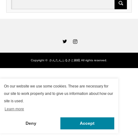
Twitter
Instagram
Copyright ©
かんたんふるさと納税
All rights reserved.
On our website we use some cookies. These are necessary for
our site to work properly and to give us information about how our
site is used.
Learn more
Deny
Accept