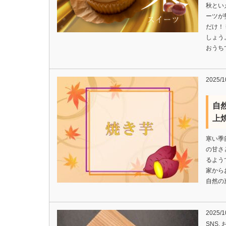
秋とい
ーツが
だけ！
しょう
おうち
2025/1
自
上
寒い季
の甘さ
るよう
家から
自然の
2025/1
SNS
,