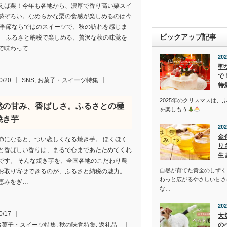
えば栗！今年も各地から、濃厚で香り高い栗スイ
勢ぞろい。なめらかな栗の食感が楽しめるのは今
 季節ならではのスイーツで、秋の訪れを感じま
ピックアップ記事
。 ふるさと納税で楽しめる、贅沢な秋の味覚を
で味わって…
202
聖
で
0/20
SNS
,
お菓子・スイーツ特集
特
2025年のクリスマスは、
然の甘み、香ばしさ。ふるさとの極
を楽しもう
…
焼き芋
202
金
節になると、つい恋しくなる焼き芋。 ほくほく
り
と香ばしい香りは、まるで心まであたためてくれ
生
です。 そんな焼き芋を、全国各地のこだわり農
自然が育てた黄金のしずく
お取り寄せできるのが、ふるさと納税の魅力。
わっと広がるやさしい甘さ
恵みをぎ…
な…
202
0/17
大
お菓子・スイーツ特集
,
秋の味覚特集
,
返礼品
の