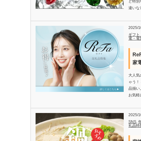
ど特別
違いな
2025/1
ギフト
電・電
R
家
大人気
ゃう！
品揃い
お気軽に
2025/1
SNS
,
礼品特