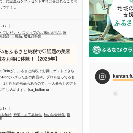
な日に誕生石をプレゼントすれば喜ばれること間
しです！ …
0/17
・プレゼント
,
スタッフのお薦め返礼品
,
家
気製品
,
日用品
,
返礼品特集
eFaをふるさと納税で♡話題の美容
電をお得に体験！【2025年】
のRefaが、ふるさと納税でお得にゲットできち
kantan.f
 SNSでバズったあの商品や、プロも使ってる名
。 1万円台の商品もあるので、一人暮らしの方も
申し込めます。 [su_button ur…
0/17
年末年始
,
惣菜・加工品特集
,
秋の味覚特集
,
返
集