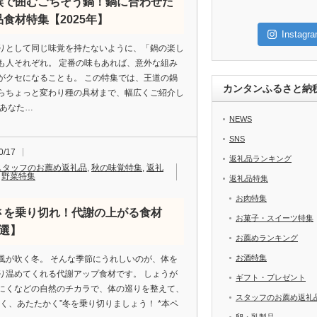
族で囲むごちそう鍋！鍋に合わせた
品食材特集【2025年】
Insta
りとして同じ味覚を持たないように、「鍋の楽し
も人それぞれ。 定番の味もあれば、意外な組み
がクセになることも。 この特集では、王道の鍋
カンタンふるさと納
らちょっと変わり種の具材まで、幅広くご紹介し
 あなた…
NEWS
SNS
0/17
返礼品ランキング
スタッフのお薦め返礼品
,
秋の味覚特集
,
返礼
,
野菜特集
返礼品特集
お肉特集
さを乗り切れ！代謝の上がる食材
お菓子・スイーツ特集
5選】
お薦めランキング
お酒特集
風が吹く冬。 そんな季節にうれしいのが、体を
り温めてくれる代謝アップ食材です。 しょうが
ギフト・プレゼント
にくなどの自然のチカラで、体の巡りを整えて、
スタッフのお薦め返礼
しく、あたたかく”冬を乗り切りましょう！ *本ペ
卵・乳製品