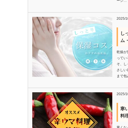
ージ…
2025/1
し
ム
乾燥が
ってい
そ、し
さしい
まで包
2025/1
寒
料理
寒くな