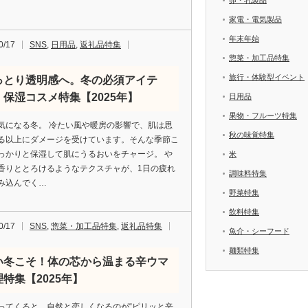
家電・電気製品
年末年始
0/17
SNS
,
日用品
,
返礼品特集
惣菜・加工品特集
旅行・体験型イベント
っとり透明感へ。冬の必須アイテ
・保湿コスメ特集【2025年】
日用品
果物・フルーツ特集
気になる冬。 冷たい風や暖房の影響で、肌は思
秋の味覚特集
る以上にダメージを受けています。そんな季節こ
っかりと保湿して肌にうるおいをチャージ。 や
米
香りととろけるようなテクスチャが、1日の疲れ
調味料特集
み込んでく…
野菜特集
飲料特集
0/17
SNS
,
惣菜・加工品特集
,
返礼品特集
魚介・シーフード
麺類特集
い冬こそ！体の芯から温まる辛ウマ
特集【2025年】
ってくると、自然と恋しくなるのが“ピリッと辛