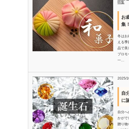
特集
お
集
冬はお
える季
品で美
プロモ
一…
2025/1
自
に
自分へ
かがで
贈り物