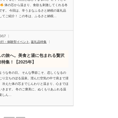
体の芯から温まり、食欲も刺激してくれる冬
です。 今回は、辛うまなふるさと納税の返礼品
してご紹介！ この冬は、ふるさと納税…
0/17
旅行・体験型イベント
,
返礼品特集
しの旅へ。美食と湯に包まれる贅沢
泉特集！【2025年】
ような冬の日。 そんな季節こそ、恋しくなるの
むり立ちのぼる温泉。澄んだ空気の中で肩まで浸
、冷えた体の芯までじんわりと温まり、心までほ
いきます。 冬のご褒美に、ぬくもりあふれる温
楽しん…