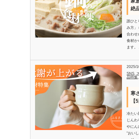
家
絶
誰ひと
み方」
合わせ
食材か
ます。
2025/1
SNS
,
品特集
寒
【
冷たい
じんわ
やにん
“おい