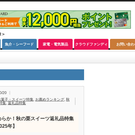
R＞
魚介・シーフード
家電・電気製品
クラウドファンディ
お問い合わ
ング
0/20
お菓子・スイーツ特集
,
お薦めランキング
,
秋
特集
,
返礼品特集
めらか！秋の栗スイーツ返礼品特集
025年】