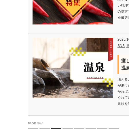
い料理”
の味方
を厳選
2025/1
SNS
,
癒
温
凍える
が湯け
かれば
ぐれて
泉旅を
PAGE NAVI