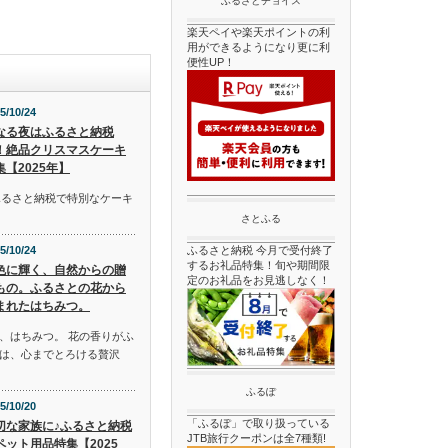
ふるさとチョイス
楽天ペイや楽天ポイントの利
用ができるようになり更に利
便性UP！
5/10/24
なる夜はふるさと納税
！絶品クリスマスケーキ
集【2025年】
ふるさと納税で特別なケーキ
さとふる
5/10/24
ふるさと納税 今月で受付終了
するお礼品特集！旬や期間限
色に輝く、自然からの贈
定のお礼品をお見逃しなく！
もの。ふるさとの花から
まれたはちみつ。
、はちみつ。 花の香りがふ
は、心までとろける贅沢
ふるぽ
5/10/20
「ふるぽ」で取り扱っている
切な家族に♪ふるさと納税
JTB旅行クーポンは全7種類!
ペット用品特集【2025