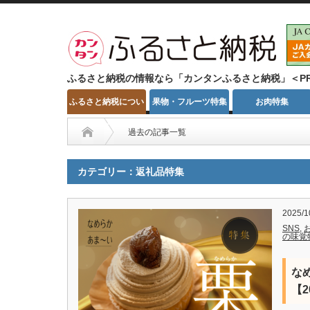
ふるさと納税の情報なら「カンタンふるさと納税」＜P
ふるさと納税につい
果物・フルーツ特集
お肉特集
て
過去の記事一覧
カテゴリー：返礼品特集
2025/1
SNS
,
の味覚
な
【2