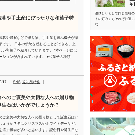
年
誰ひとりとして同じ性格の
歳暮や手土産にぴったりな和菓子特
トの好み」もそれぞれ違い
な…
！
歳暮や帰省などで贈り物、手土産を選ぶ機会が増
節です。 日本の伝統を感じることができる、上
しい和菓子を紹介していきます。 *本ページには
ーションが含まれています。 ●和菓子の種類
0/17
SNS
,
返礼品特集
分へのご褒美や大切な人への贈り物
誕生石はいかがでしょうか？
のご褒美や大切な人への贈り物として誕生石はい
しょうか？冬はクリスマスやホワイトデーなど、
を選ぶ機会が多いと思います。記念日や誕生日な