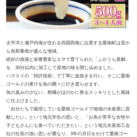
太平洋と瀬戸内海が交わる四国西南に位置する愛南町は昔か
ら魚類養殖が盛んな地域。
絶好の漁場と栄養豊富なエサで育てられた「ふかうら真鯛」
を、30分以内に加工して産地の味を閉じ込めました。
ハマスイの「特許技術」で丁寧に血抜きを行い、そこに愛南
ゴールドの果汁を魚の隅々に行き渡らせます。
魚の臭みの少ない、柑橘がほのかに香るスッキリとした風味
に仕上げました。
「自分たちで栽培している愛南ゴールドで地域の水産業に貢
献したい」という地元学生の思いと、「お魚が苦手な女性や
子どもさんにも食べていただきたい」という地元水産加工会
社の社長の強い思いが重なり、3年の月日をかけて愛南ゴー