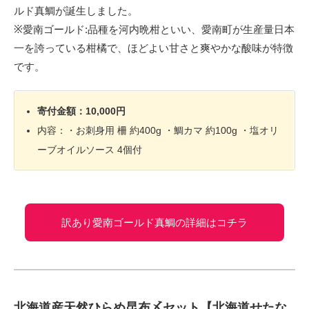
ルド真鯛が誕生しました。
※愛南ゴールド:品種を河内晩柑といい、愛南町が生産量日本
一を誇っている柑橘で、ほどよい甘さと爽やかな酸味が特徴
です。
寄付金額：10,000円
内容：・お刺身用 柵 約400g ・鯛カマ 約100g ・塩オリ
ーブオイルソース 4個付
訳あり愛南ゴールド真鯛の詳細はコチラ
北海道産天然ひらめ昆布〆セット【北海道せたな